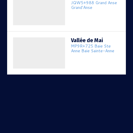
JQW5+988 Grand Anse
Grand'Anse
Vallée de Mai
MP9R+725 Baie Ste
Anne Baie Sainte-Anne