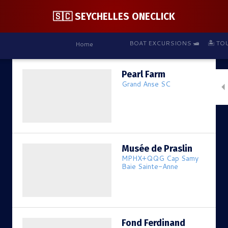
🇸🇨 SEYCHELLES ONECLICK
BOAT EXCURSIONS 🛥️
🏝️ TOUR 1
Home
Pearl Farm
Grand Anse SC
Musée de Praslin
MPHX+QQG Cap Samy
Baie Sainte-Anne
Fond Ferdinand