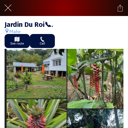
Jardin Du Roi📞.
Mahe
See route
Call